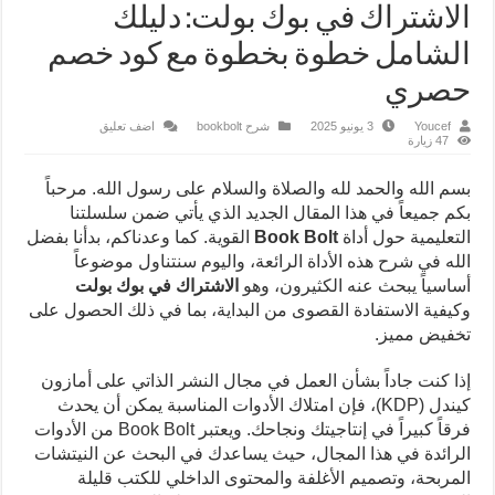
الاشتراك في بوك بولت: دليلك
الشامل خطوة بخطوة مع كود خصم
حصري
Youcef
3 يونيو 2025
شرح bookbolt
اضف تعليق
47 زيارة
بسم الله والحمد لله والصلاة والسلام على رسول الله. مرحباً
بكم جميعاً في هذا المقال الجديد الذي يأتي ضمن سلسلتنا
التعليمية حول أداة
Book Bolt
القوية. كما وعدناكم، بدأنا بفضل
الله في شرح هذه الأداة الرائعة، واليوم سنتناول موضوعاً
أساسياً يبحث عنه الكثيرون، وهو
الاشتراك في بوك بولت
وكيفية الاستفادة القصوى من البداية، بما في ذلك الحصول على
تخفيض مميز.
إذا كنت جاداً بشأن العمل في مجال النشر الذاتي على أمازون
كيندل (KDP)، فإن امتلاك الأدوات المناسبة يمكن أن يحدث
فرقاً كبيراً في إنتاجيتك ونجاحك. ويعتبر Book Bolt من الأدوات
الرائدة في هذا المجال، حيث يساعدك في البحث عن النيتشات
المربحة، وتصميم الأغلفة والمحتوى الداخلي للكتب قليلة