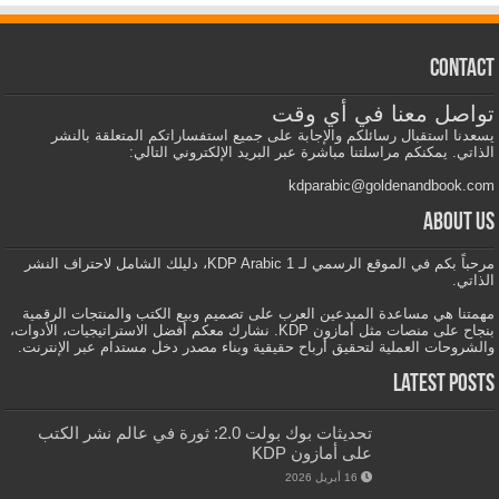
Contact
تواصل معنا في أي وقت
يسعدنا استقبال رسائلكم والإجابة على جميع استفساراتكم المتعلقة بالنشر
الذاتي. يمكنكم مراسلتنا مباشرة عبر البريد الإلكتروني التالي:
kdparabic@goldenandbook.com
About us
مرحباً بكم في الموقع الرسمي لـ KDP Arabic 1، دليلك الشامل لاحتراف النشر
الذاتي.
مهمتنا هي مساعدة المبدعين العرب على تصميم وبيع الكتب والمنتجات الرقمية
بنجاح على منصات مثل أمازون KDP. نشارك معكم أفضل الاستراتيجيات، الأدوات،
والشروحات العملية لتحقيق أرباح حقيقية وبناء مصدر دخل مستدام عبر الإنترنت.
Latest Posts
تحديثات بوك بولت 2.0: ثورة في عالم نشر الكتب
على أمازون KDP
16 أبريل 2026