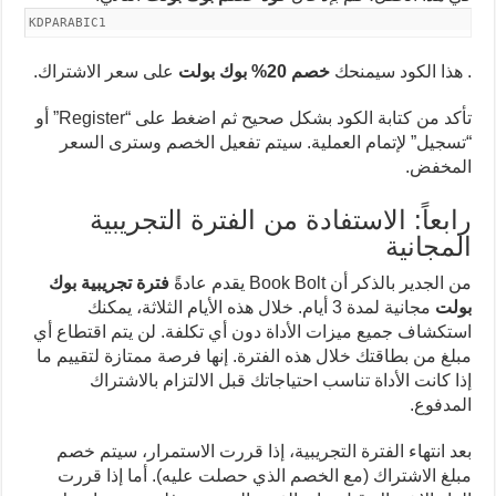
KDPARABIC1
. هذا الكود سيمنحك
خصم 20% بوك بولت
على سعر الاشتراك.
تأكد من كتابة الكود بشكل صحيح ثم اضغط على “Register” أو
“تسجيل” لإتمام العملية. سيتم تفعيل الخصم وسترى السعر
المخفض.
رابعاً: الاستفادة من الفترة التجريبية
المجانية
من الجدير بالذكر أن Book Bolt يقدم عادةً
فترة تجريبية بوك
بولت
مجانية لمدة 3 أيام. خلال هذه الأيام الثلاثة، يمكنك
استكشاف جميع ميزات الأداة دون أي تكلفة. لن يتم اقتطاع أي
مبلغ من بطاقتك خلال هذه الفترة. إنها فرصة ممتازة لتقييم ما
إذا كانت الأداة تناسب احتياجاتك قبل الالتزام بالاشتراك
المدفوع.
بعد انتهاء الفترة التجريبية، إذا قررت الاستمرار، سيتم خصم
مبلغ الاشتراك (مع الخصم الذي حصلت عليه). أما إذا قررت