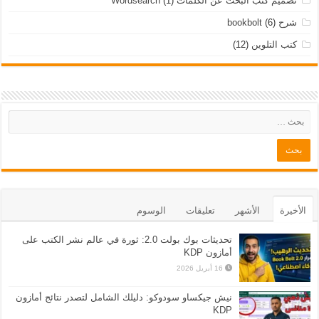
تصميم كتب البحث عن الكلمات Wordsearch
(1)
شرح bookbolt
(6)
كتب التلوين
(12)
الأخيرة
الأشهر
تعليقات
الوسوم
تحديثات بوك بولت 2.0: ثورة في عالم نشر الكتب على
أمازون KDP
16 أبريل 2026
نيش جيكساو سودوكو: دليلك الشامل لتصدر نتائج أمازون
KDP