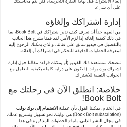
إلغاء الاشتراك قبل نهاية الفترة التجريبية، فلن يتم محاسبتك
على أي شيء.
إدارة اشتراكك وإلغاؤه
من المهم جداً أن تعرف كيف تدير اشتراكك في Book Bolt، بما
في ذلك كيفية إلغائه إذا لزم الأمر. لقد قمنا بشرح هذا الجانب
بالتفصيل في فيديو سابق على قناتنا، والذي يمكنك الرجوع إليه
لمعرفة الخطوات الدقيقة للتحكم في اشتراكك أو إلغائه.
ننصحك بمشاهدة ذلك الفيديو (أو يمكنك قراءة
مقالنا حول إدارة
اشتراك بوك بولت
) لتكون على دراية كاملة بكيفية التعامل مع
الجوانب التقنية للاشتراك.
خلاصة: انطلق الآن في رحلتك مع
Book Bolt!
في الختام، يمكننا القول بأن عملية
الانضمام إلى بوك بولت
(Book Bolt subscription) هي بوابتك نحو تسهيل وتسريع عملك
في مجال النشر الذاتي. باتباع الخطوات المذكورة في هذا
المقال، يمكنك بسهولة
فتح حساب بوك بولت
، والأهم من ذلك،