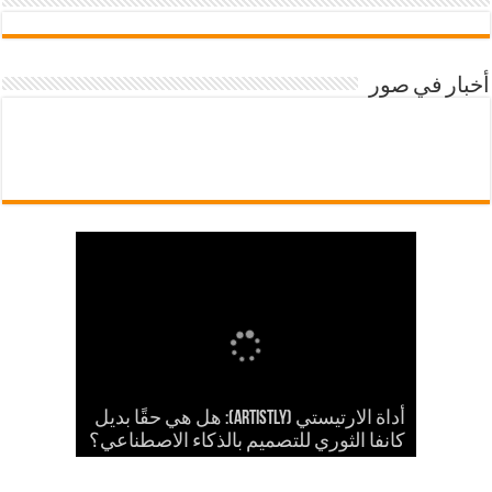
أخبار في صور
شرح أداة ارتيستلي 4: دليلك الشامل
للذكاء الاصطناعي في تصميمات KDP
أداة الارتيستي (Artistly): هل هي حقًا بديل
والمزيد
الذكاء الاصطناعي في الكي دي بي
كانفا الثوري للتصميم بالذكاء الاصطناعي؟