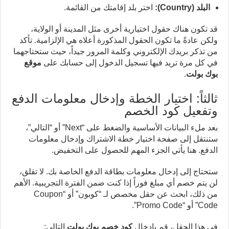
البلد (Country):
اختر بلد إقامتك من القائمة.
قد تكون هناك حقول اختيارية أخرى مثل المدينة أو الولاية،
ولكن عادةً ما تكون الحقول المذكورة أعلاه هي الإلزامية. تأكد
من تذكر بريدك الإلكتروني وكلمة المرور جيداً، حيث ستحتاجهما
في كل مرة تريد فيها تسجيل الدخول إلى حسابك على
موقع
بوك بولت
.
ثالثاً: اختيار الخطة وإدخال معلومات الدفع
وتفعيل كود الخصم
بعد ملء البيانات الأساسية والضغط على “Next” أو “التالي”،
ستنتقل إلى صفحة اختيار خطة الاشتراك وإدخال معلومات
الدفع. هنا يأتي الجزء المهم للحصول على التخفيض.
ستحتاج إلى إدخال معلومات بطاقة الدفع الخاصة بك. لا تقلق،
لن يتم خصم أي مبلغ فوراً إذا كنت ضمن الفترة التجريبية. الأهم
من ذلك، ابحث عن حقل مخصص لـ “كوبون” أو “Coupon
Code” أو “Promo Code”.
في هذا الحقل، قم بإدخال
كود خصم بوك بولت
التالي: