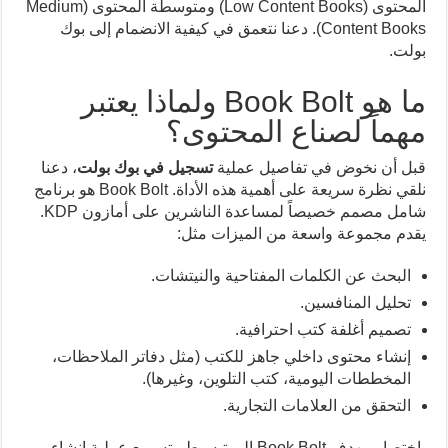
المحتوى (Low Content Books) ومتوسطة المحتوى (Medium
Content Books). دعنا نتعمق في كيفية الانضمام إلى بوك
بولت.
ما هو Book Bolt ولماذا يعتبر
مهماً لصناع المحتوى؟
قبل أن نخوض في تفاصيل عملية
تسجيل في بوك بولت
، دعنا
نلقي نظرة سريعة على أهمية هذه الأداة. Book Bolt هو برنامج
شامل مصمم خصيصاً لمساعدة الناشرين على أمازون KDP.
يقدم مجموعة واسعة من الميزات مثل:
البحث عن الكلمات المفتاحية والنيتشات.
تحليل المنافسين.
تصميم أغلفة كتب احترافية.
إنشاء محتوى داخلي جاهز للكتب (مثل دفاتر الملاحظات،
المخططات اليومية، كتب التلوين، وغيرها).
التحقق من العلامات التجارية.
باختصار، يهدف Book Bolt إلى تبسيط وتسريع عملية إنشاء