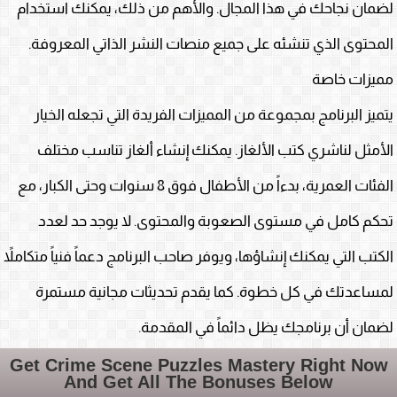
لضمان نجاحك في هذا المجال. والأهم من ذلك، يمكنك استخدام
المحتوى الذي تنشئه على جميع منصات النشر الذاتي المعروفة.
مميزات خاصة
يتميز البرنامج بمجموعة من المميزات الفريدة التي تجعله الخيار
الأمثل لناشري كتب الألغاز. يمكنك إنشاء ألغاز تناسب مختلف
الفئات العمرية، بدءاً من الأطفال فوق 8 سنوات وحتى الكبار، مع
تحكم كامل في مستوى الصعوبة والمحتوى. لا يوجد حد لعدد
الكتب التي يمكنك إنشاؤها، ويوفر صاحب البرنامج دعماً فنياً متكاملاً
لمساعدتك في كل خطوة. كما يقدم تحديثات مجانية مستمرة
لضمان أن برنامجك يظل دائماً في المقدمة
.
Get Crime Scene Puzzles Mastery Right Now
And Get All The Bonuses Below