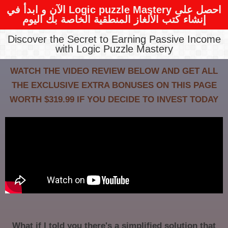
احصل على Logic puzzle Mastery الآن و ابدأ في
إنشاء كتب الألغاز المنطقية الخاصة بك اليوم
Discover the Secret to Earning Passive Income
with Logic Puzzle Mastery
WATCH THE VIDEO REVIEW BELOW AND GET ALL
THE EXCLUSIVE EXTRA BONUSES ON THIS PAGE
WORTH $319.99 IF YOU DECIDE TO INVEST TODAY
What if I told you there's a simplified solution that