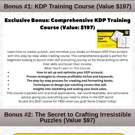
Bonus #1: KDP Training Course (Value $197)
Bonus #2: The Secret to Crafting Irresistible
Puzzles (Value $97)