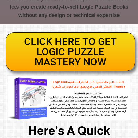
lets you create ready-to-sell Logic Puzzle Books
without any design or technical expertise
CLICK HERE TO GET
LOGIC PUZZLE
MASTERY NOW
Here’s A Quick