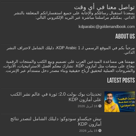
تواصل معنا في أي وقت
يسعدنا استقبال رسائلكم والإجابة على جميع استفساراتكم المتعلقة بالنشر
الذاتي. يمكنكم مراسلتنا مباشرة عبر البريد الإلكتروني التالي:
kdparabic@goldenandbook.com
About us
مرحباً بكم في الموقع الرسمي لـ KDP Arabic 1، دليلك الشامل لاحتراف النشر
الذاتي.
مهمتنا هي مساعدة المبدعين العرب على تصميم وبيع الكتب والمنتجات الرقمية
بنجاح على منصات مثل أمازون KDP. نشارك معكم أفضل الاستراتيجيات، الأدوات،
والشروحات العملية لتحقيق أرباح حقيقية وبناء مصدر دخل مستدام عبر الإنترنت.
Latest Posts
تحديثات بوك بولت 2.0: ثورة في عالم نشر الكتب
على أمازون KDP
16 أبريل 2026
نيش جيكساو سودوكو: دليلك الشامل لتصدر نتائج
أمازون KDP
15 يناير 2026