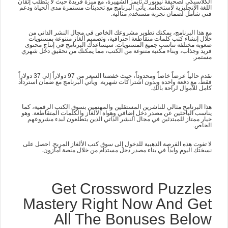
الكلاسيكي لصحيفة نيويورك تايمز الشهيرة، مع ميزة فريدة حيث لا يتطلب إتقان
اللغة الإنجليزية لاستخدامه. يأتي البرنامج مع تحديثات مستمرة مدى الحياة ودعم
فني شامل لضمان تجربة مستخدم مثالية.
مع هذا البرنامج، يمكنك تطوير مشروعك الخاص في مجال النشر الذاتي من
خلال إنشاء كتب كلمات متقاطعة احترافية، وتصميم ألغاز متنوعة بمستويات
صعوبة مختلفة تناسب جميع المستويات. سيساعدك البرنامج في إنتاج محتوى
فريد وجذاب، وبناء مكتبة متنوعة من الكتب، مما يمكنك من تحقيق دخل شهري
مستمر.
نقدم حالياً عرضاً خاصاً ومحدوداً، حيث خفضنا السعر من 97 دولاراً إلى 37 دولاراً
فقط، مع دفعة واحدة وبدون اشتراكات شهرية. ويأتي البرنامج مع ضمان استرداد
كامل للأموال لراحة بالك.
هذا البرنامج مثالي للناشرين المستقلين والمهتمين بسوق الكتب الرقمية، كما
يناسب الباحثين عن مصدر دخل إضافي وهواة الألغاز والكلمات المتقاطعة. وهو
خيار ممتاز للمبتدئين في مجال النشر الذاتي الذين يتطلعون لبدء مشروعهم
الخاص.
لا تفوت هذه الفرصة الذهبية للدخول إلى سوق كتب الألغاز المربح. احصل على
نسختك اليوم وابدأ في بناء مصدر دخل مستدام من خلال منصة أمازون.
Get Crossword Puzzles
Mastery Right Now And Get
All The Bonuses Below