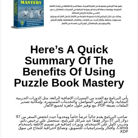
Here’s A Quick
Summary Of The
Benefits Of Using
Puzzle Book Mastery
يأتي البرنامج مع العديد من المميزات الإضافية الرائعة، مثل الدورات التدريبية
المجانية، والدعم الفني المتواصل، والتحديثات المستمرة، وإمكانية تصدير
الملفات بصيغة PDF، مع توفير حلول جاهزة لجميع الألغاز.
صاحب البرنامج يقدم حالياً عرضاً خاصاً ومحدوداً حيث انخفض السعر من 97
دولار إلى 37 دولار فقط! عند شرائك للبرنامج، ستحصل على ترخيص دائم،
وتدريب كامل على الاستخدام، ودورات إضافية في تصميم الأغلفة باستخدام
Canva، وأفكار وإستراتيجيات للتسويق، ونصائح احترافية للنجاح في سوق
KDP.