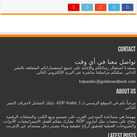
Contact
تواصل معنا في أي وقت
يسعدنا استقبال رسائلكم والإجابة على جميع استفساراتكم المتعلقة بالنشر
الذاتي. يمكنكم مراسلتنا مباشرة عبر البريد الإلكتروني التالي:
kdparabic@goldenandbook.com
About us
مرحباً بكم في الموقع الرسمي لـ KDP Arabic 1، دليلك الشامل لاحتراف النشر
الذاتي.
مهمتنا هي مساعدة المبدعين العرب على تصميم وبيع الكتب والمنتجات الرقمية
بنجاح على منصات مثل أمازون KDP. نشارك معكم أفضل الاستراتيجيات، الأدوات،
والشروحات العملية لتحقيق أرباح حقيقية وبناء مصدر دخل مستدام عبر الإنترنت.
Latest Posts