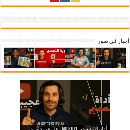
أخبار في صور
شرح أداة ارتيستلي 4: دليلك الشامل
للذكاء الاصطناعي في تصميمات KDP
أداة الارتيستي (Artistly): هل هي حقًا بديل