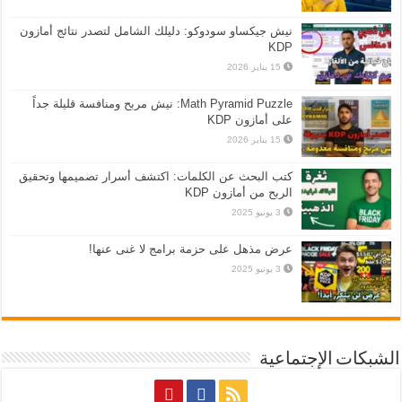
نيش جيكساو سودوكو: دليلك الشامل لتصدر نتائج أمازون
KDP
15 يناير 2026
Math Pyramid Puzzle: نيش مربح ومنافسة قليلة جداً
على أمازون KDP
15 يناير 2026
كتب البحث عن الكلمات: اكتشف أسرار تصميمها وتحقيق
الربح من أمازون KDP
3 يونيو 2025
عرض مذهل على حزمة برامج لا غنى عنها!
3 يونيو 2025
الشبكات الإجتماعية