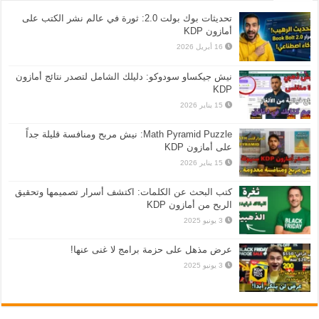
تحديثات بوك بولت 2.0: ثورة في عالم نشر الكتب على
أمازون KDP
16 أبريل 2026
نيش جيكساو سودوكو: دليلك الشامل لتصدر نتائج أمازون
KDP
15 يناير 2026
Math Pyramid Puzzle: نيش مربح ومنافسة قليلة جداً
على أمازون KDP
15 يناير 2026
كتب البحث عن الكلمات: اكتشف أسرار تصميمها وتحقيق
الربح من أمازون KDP
3 يونيو 2025
عرض مذهل على حزمة برامج لا غنى عنها!
3 يونيو 2025