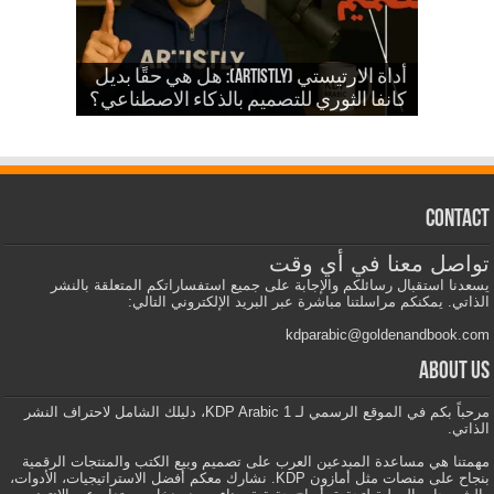
شرح أداة ارتيستلي 4: دليلك الشامل
للذكاء الاصطناعي في تصميمات KDP
أداة الارتيستي (Artistly): هل هي حقًا بديل
والمزيد
الذكاء الاصطناعي في الكي دي بي
كانفا الثوري للتصميم بالذكاء الاصطناعي؟
Contact
تواصل معنا في أي وقت
يسعدنا استقبال رسائلكم والإجابة على جميع استفساراتكم المتعلقة بالنشر
الذاتي. يمكنكم مراسلتنا مباشرة عبر البريد الإلكتروني التالي:
kdparabic@goldenandbook.com
About us
مرحباً بكم في الموقع الرسمي لـ KDP Arabic 1، دليلك الشامل لاحتراف النشر
الذاتي.
مهمتنا هي مساعدة المبدعين العرب على تصميم وبيع الكتب والمنتجات الرقمية
بنجاح على منصات مثل أمازون KDP. نشارك معكم أفضل الاستراتيجيات، الأدوات،