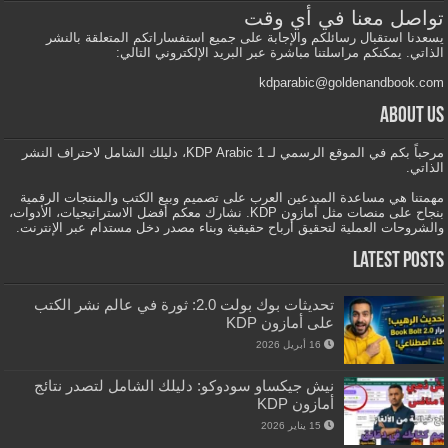
تواصل معنا في أي وقت
يسعدنا استقبال رسائلكم والإجابة على جميع استفساراتكم المتعلقة بالنشر
الذاتي. يمكنكم مراسلتنا مباشرة عبر البريد الإلكتروني التالي:
kdparabic@goldenandbook.com
About us
مرحباً بكم في الموقع الرسمي لـ KDP Arabic 1، دليلك الشامل لاحتراف النشر
الذاتي.
مهمتنا هي مساعدة المبدعين العرب على تصميم وبيع الكتب والمنتجات الرقمية
بنجاح على منصات مثل أمازون KDP. نشارك معكم أفضل الاستراتيجيات، الأدوات،
والشروحات العملية لتحقيق أرباح حقيقية وبناء مصدر دخل مستدام عبر الإنترنت.
Latest Posts
تحديثات بوك بولت 2.0: ثورة في عالم نشر الكتب
على أمازون KDP
16 أبريل 2026
نيش جيكساو سودوكو: دليلك الشامل لتصدر نتائج
أمازون KDP
15 يناير 2026