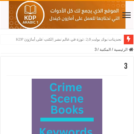
تحديثات بوك بولت 2.0: ثورة في عالم نشر الكتب على أمازون KDP
نيش جيكساو سودوكو: دليلك الشامل لتصدر نتائج أمازون KDP
الرئيسية
/
المكتبة
/
3
3