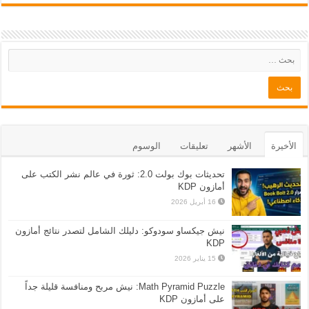
الأخيرة
الأشهر
تعليقات
الوسوم
تحديثات بوك بولت 2.0: ثورة في عالم نشر الكتب على
أمازون KDP
16 أبريل 2026
نيش جيكساو سودوكو: دليلك الشامل لتصدر نتائج أمازون
KDP
15 يناير 2026
Math Pyramid Puzzle: نيش مربح ومنافسة قليلة جداً
على أمازون KDP