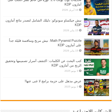
أمازون KDP
16 أبريل 2026
نيش جيكساو سودوكو: دليلك الشامل لتصدر نتائج أمازون
KDP
15 يناير 2026
Math Pyramid Puzzle: نيش مربح ومنافسة قليلة جداً
على أمازون KDP
15 يناير 2026
كتب البحث عن الكلمات: اكتشف أسرار تصميمها وتحقيق
الربح من أمازون KDP
3 يونيو 2025
عرض مذهل على حزمة برامج لا غنى عنها!
3 يونيو 2025