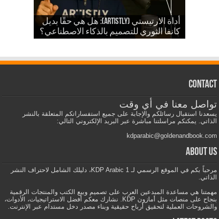
شرح أداة ارتيستلي 4: دليلك الشامل
للذكاء الاصطناعي في تصميمات KDP
أداة الارتيستي (Artistly): هل هي حقًا بديل
والمزيد
الذكاء الاصطناعي في الكي دي بي
كانفا الثوري للتصميم بالذكاء الاصطناعي؟
Contact
تواصل معنا في أي وقت
يسعدنا استقبال رسائلكم والإجابة على جميع استفساراتكم المتعلقة بالنشر
الذاتي. يمكنكم مراسلتنا مباشرة عبر البريد الإلكتروني التالي:
kdparabic@goldenandbook.com
About us
مرحباً بكم في الموقع الرسمي لـ KDP Arabic 1، دليلك الشامل لاحتراف النشر
الذاتي.
مهمتنا هي مساعدة المبدعين العرب على تصميم وبيع الكتب والمنتجات الرقمية
بنجاح على منصات مثل أمازون KDP. نشارك معكم أفضل الاستراتيجيات، الأدوات،
والشروحات العملية لتحقيق أرباح حقيقية وبناء مصدر دخل مستدام عبر الإنترنت.