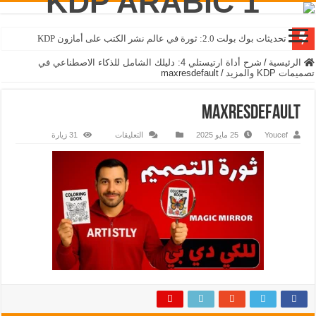
تحديثات بوك بولت 2.0: ثورة في عالم نشر الكتب على أمازون KDP
الرئيسية
/
شرح أداة ارتيستلي 4: دليلك الشامل للذكاء الاصطناعي في
تصميمات KDP والمزيد
/
maxresdefault
maxresdefault
Youcef
25 مايو 2025
التعليقات
31 زيارة