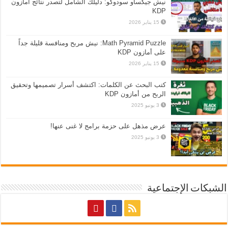
نيش جيكساو سودوكو: دليلك الشامل لتصدر نتائج أمازون
KDP
15 يناير 2026
Math Pyramid Puzzle: نيش مربح ومنافسة قليلة جداً
على أمازون KDP
15 يناير 2026
كتب البحث عن الكلمات: اكتشف أسرار تصميمها وتحقيق
الربح من أمازون KDP
3 يونيو 2025
عرض مذهل على حزمة برامج لا غنى عنها!
3 يونيو 2025
الشبكات الإجتماعية