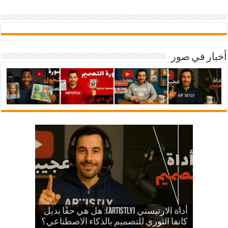
أخبار في صور
شرح أداة ارتيستلي 4: دليلك الشامل
للذكاء الاصطناعي في تصميمات KDP
أداة الارتيستي (Artistly): هل هي حقًا بديل
والمزيد
الذكاء الاصطناعي في الكي دي بي
كانفا الثوري للتصميم بالذكاء الاصطناعي؟