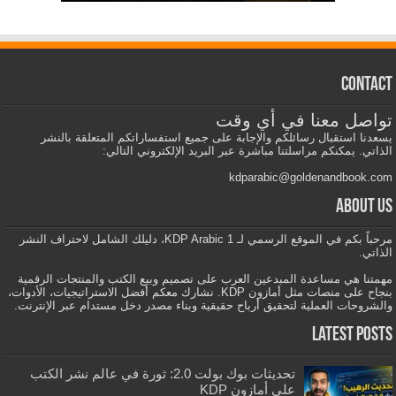
Contact
تواصل معنا في أي وقت
يسعدنا استقبال رسائلكم والإجابة على جميع استفساراتكم المتعلقة بالنشر
الذاتي. يمكنكم مراسلتنا مباشرة عبر البريد الإلكتروني التالي:
kdparabic@goldenandbook.com
About us
مرحباً بكم في الموقع الرسمي لـ KDP Arabic 1، دليلك الشامل لاحتراف النشر
الذاتي.
مهمتنا هي مساعدة المبدعين العرب على تصميم وبيع الكتب والمنتجات الرقمية
بنجاح على منصات مثل أمازون KDP. نشارك معكم أفضل الاستراتيجيات، الأدوات،
والشروحات العملية لتحقيق أرباح حقيقية وبناء مصدر دخل مستدام عبر الإنترنت.
Latest Posts
تحديثات بوك بولت 2.0: ثورة في عالم نشر الكتب
على أمازون KDP