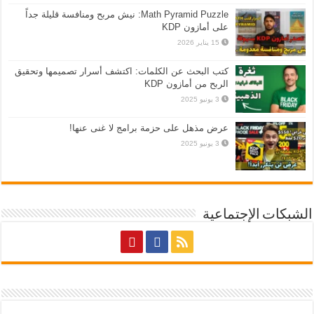
Math Pyramid Puzzle: نيش مربح ومنافسة قليلة جداً
على أمازون KDP
15 يناير 2026
كتب البحث عن الكلمات: اكتشف أسرار تصميمها وتحقيق
الربح من أمازون KDP
3 يونيو 2025
عرض مذهل على حزمة برامج لا غنى عنها!
3 يونيو 2025
الشبكات الإجتماعية