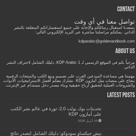
Contact
تواصل معنا في أي وقت
يسعدنا استقبال رسائلكم والإجابة على جميع استفساراتكم المتعلقة بالنشر
الذاتي. يمكنكم مراسلتنا مباشرة عبر البريد الإلكتروني التالي:
kdparabic@goldenandbook.com
About us
مرحباً بكم في الموقع الرسمي لـ KDP Arabic 1، دليلك الشامل لاحتراف النشر
الذاتي.
مهمتنا هي مساعدة المبدعين العرب على تصميم وبيع الكتب والمنتجات الرقمية
بنجاح على منصات مثل أمازون KDP. نشارك معكم أفضل الاستراتيجيات، الأدوات،
والشروحات العملية لتحقيق أرباح حقيقية وبناء مصدر دخل مستدام عبر الإنترنت.
Latest Posts
تحديثات بوك بولت 2.0: ثورة في عالم نشر الكتب
على أمازون KDP
16 أبريل 2026
نيش جيكساو سودوكو: دليلك الشامل لتصدر نتائج