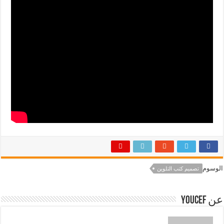
الوسوم
تصميم كتب التلوين
عن Youcef