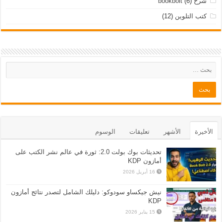
شرح bookbolt
(6)
كتب التلوين
(12)
الأخيرة
الأشهر
تعليقات
الوسوم
تحديثات بوك بولت 2.0: ثورة في عالم نشر الكتب على
أمازون KDP
16 أبريل 2026
نيش جيكساو سودوكو: دليلك الشامل لتصدر نتائج أمازون
KDP
15 يناير 2026