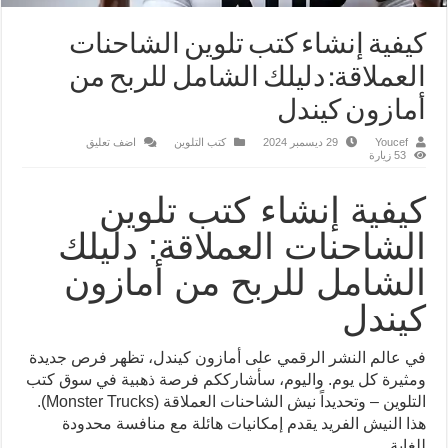
كيفية إنشاء كتب تلوين الشاحنات
العملاقة: دليلك الشامل للربح من
أمازون كيندل
Youcef
29 ديسمبر 2024
كتب التلوين
اضف تعليق
53 زيارة
كيفية إنشاء كتب تلوين
الشاحنات العملاقة: دليلك
الشامل للربح من أمازون
كيندل
في عالم النشر الرقمي على أمازون كيندل، تظهر فرص جديدة
ومثيرة كل يوم. واليوم، سأشارككم فرصة ذهبية في سوق كتب
التلوين – وتحديداً نيش الشاحنات العملاقة (Monster Trucks).
هذا النيش الفريد يقدم إمكانيات هائلة مع منافسة محدودة
للغاية.