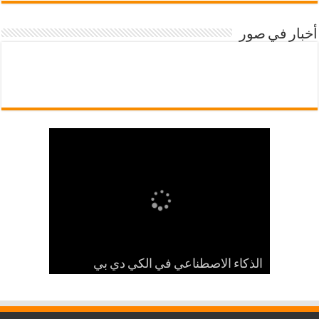
أخبار في صور
شرح أداة ارتيستلي 4: دليلك الشامل
للذكاء الاصطناعي في تصميمات KDP
أداة الارتيستي (Artistly): هل هي حقًا بديل
والمزيد
الذكاء الاصطناعي في الكي دي بي
كانفا الثوري للتصميم بالذكاء الاصطناعي؟