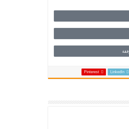
فقة
Pinterest
LinkedIn