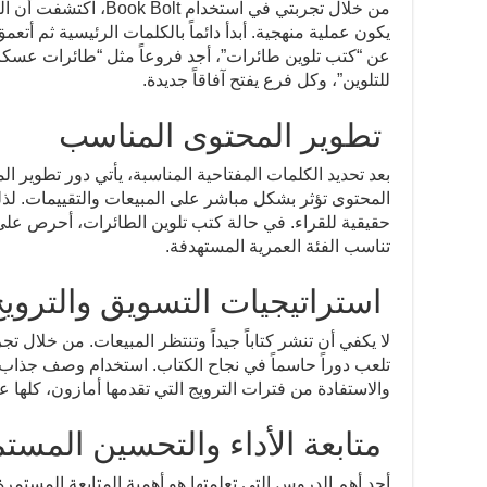
من خلال تجربتي في استخدا
يكون عملية منهجية. أبدأ دائماً بالكلمات الرئيسية ثم أتعم
عن “كتب تلوين طائرات”، أجد فروعاً مثل “طائرات عسكرية
للتلوين”، وكل فرع يفتح آفاقاً جديدة.
تطوير المحتوى المناسب
بعد تحديد الكلمات المفتاحية المناسبة، يأتي دور تطوير
المحتوى تؤثر بشكل مباشر على المبيعات والتقييمات. لذلك،
حقيقية للقراء. في حالة كتب تلوين الطائرات، أحرص ع
تناسب الفئة العمرية المستهدفة.
استراتيجيات التسويق والتروي
لا يكفي أن تنشر كتاباً جيداً وتنتظر المبيعات. من خلال 
تلعب دوراً حاسماً في نجاح الكتاب. استخدام وصف جذاب 
والاستفادة من فترات الترويج التي تقدمها أمازون، كلها 
متابعة الأداء والتحسين المست
أحد أهم الدروس التي تعلمتها هو أهمية المتابعة المستمرة