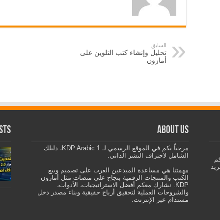
السابق
تحليل وإنشاء كتب التلوين على
أمازون
sts
About us
مرحباً بكم في الموقع الرسمي لـ KDP Arabic 1، دليلك
الشامل لاحتراف النشر الذاتي.
كم
ريد
مهمتنا هي مساعدة المبدعين العرب على تصميم وبيع
الكتب والمنتجات الرقمية بنجاح على منصات مثل أمازون
KDP. نشارك معكم أفضل الاستراتيجيات، الأدوات،
والشروحات العملية لتحقيق أرباح حقيقية وبناء مصدر دخل
مستدام عبر الإنترنت.