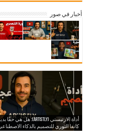
أخبار في صور
شرح أداة ارتيستلي 4: دليلك الشامل
للذكاء الاصطناعي في تصميمات KDP
أداة الارتيستي (Artistly): هل هي حقًا ب
والمزيد
الذكاء الاصطناعي في الكي دي بي
كانفا الثوري للتصميم بالذكاء الاصطناع