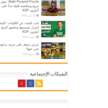
Math Pyramid Puzzle: نيش
مربح ومنافسة قليلة جداً على
أمازون KDP
15 يناير 2026
كتب البحث عن الكلمات: اكت
أسرار تصميمها وتحقيق الربح 
أمازون KDP
3 يونيو 2025
عرض مذهل على حزمة برامج ل
غنى عنها!
3 يونيو 2025
الشبكات الإجتماعية