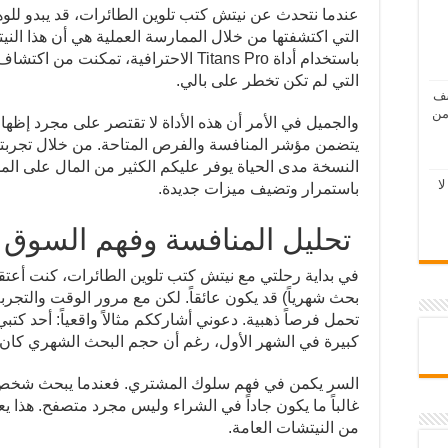
عندما نتحدث عن نيتش كتب تلوين الطائرات، قد يبدو للوهل
التي اكتشفتها من خلال الممارسة العملية هي أن هذا الن
باستخدام أداة Titans Pro الاحترافية، تم
التي لم تكن تخطر على بالي.
شف
من
والجميل في الأمر أن هذه الأداة لا تقتصر على مجرد إظهار 
يتضمن مؤشر المنافسة والفرص المتاحة. من خلال تجرب
النسخة مدى الحياة يوفر عليكم الكثير من المال على الم
ا
باستمرار وتضيف ميزات جديدة.
تحليل المنافسة وفهم السوق
بحث شهرياً) قد يكون عائقاً. لكن مع مرور الوقت والتجرب
تحمل فرصاً ذهبية. دعوني أشارككم مثالاً واقعياً: أحد 
كبيرة في الشهر الأول، رغم أن حجم البحث الشهري كان م
السر يكمن في فهم سلوك المشتري. فعندما يبحث شخص ع
غالباً ما يكون جاداً في الشراء وليس مجرد متصفح. هذا ي
من النيتشات العامة.