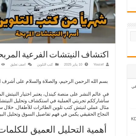
اكتشاف النيتشات الفرعية المربح
Youcef
10 يناير 2025
كتب التلوين
اضف تعليق
بسم الله الرحمن الرحيم، والصلاة والسلام على أشرف ال
 ثورة في
في عالم النشر على منصة كيندل، يعتبر اختيار النيتش ال
سأشارككم تجربتي العملية في استكشاف وتحليل النيتشات
مثال عملي لنيتش كتب تلوين الطائرات للأطفال. خلال 
النجاح الحقيقي يكمن في فهم تفاصيل السوق وتحليل البي
أهمية التحليل العميق للكلمات 