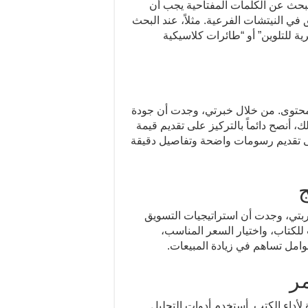
م Book Bolt، اكتشفت أن البحث عن الكلمات المفتاحية يجب أن
ق في النيتشات الفرعية. مثلاً، عند البحث
 للتلوين” أو “طائرات كلاسيكية
 المحتوى. من خلال خبرتي، وجدت أن جودة
 أنصح دائماً بالتركيز على تقديم قيمة
لى تقديم رسومات واضحة وتفاصيل دقيقة
ج
تجربتي، وجدت أن استراتيجيات التسويق
للكتاب، واختيار السعر المناسب،
عوامل تساهم في زيادة المبيعات.
مر
 لأداء الكتب. أستخدم أدوات التحليل