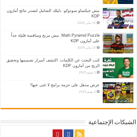
نيش جيكساو سودوكو: دليلك الشامل لتصدر نتائج أمازون
KDP
15 يناير 2026
Math Pyramid Puzzle: نيش مربح ومنافسة قليلة جداً
على أمازون KDP
15 يناير 2026
كتب البحث عن الكلمات: اكتشف أسرار تصميمها وتحقيق
الربح من أمازون KDP
3 يونيو 2025
عرض مذهل على حزمة برامج لا غنى عنها!
3 يونيو 2025
الشبكات الإجتماعية