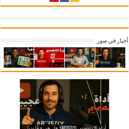
أخبار في صور
شرح أداة ارتيستلي 4: دليلك الشامل
للذكاء الاصطناعي في تصميمات KDP
أداة الارتيستي (Artistly): هل هي حقًا بديل