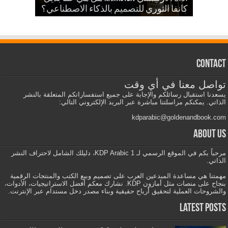
والمزيد
الذكاء الاصطناعي في الكي دي بي
كانفا الثوري للتصميم بالذكاء الاصطناعي؟
Contact
تواصل معنا في أي وقت
يسعدنا استقبال رسائلكم والإجابة على جميع استفساراتكم المتعلقة بالنشر
الذاتي. يمكنكم مراسلتنا مباشرة عبر البريد الإلكتروني التالي:
kdparabic@goldenandbook.com
About us
مرحباً بكم في الموقع الرسمي لـ KDP Arabic 1، دليلك الشامل لاحتراف النشر
الذاتي.
مهمتنا هي مساعدة المبدعين العرب على تصميم وبيع الكتب والمنتجات الرقمية
بنجاح على منصات مثل أمازون KDP. نشارك معكم أفضل الاستراتيجيات، الأدوات،
والشروحات العملية لتحقيق أرباح حقيقية وبناء مصدر دخل مستدام عبر الإنترنت.
Latest Posts