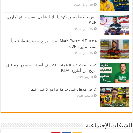
16 أبريل 2026
نيش جيكساو سودوكو: دليلك الشامل لتصدر نتائج أمازون
KDP
15 يناير 2026
Math Pyramid Puzzle: نيش مربح ومنافسة قليلة جداً
على أمازون KDP
15 يناير 2026
كتب البحث عن الكلمات: اكتشف أسرار تصميمها وتحقيق
الربح من أمازون KDP
3 يونيو 2025
عرض مذهل على حزمة برامج لا غنى عنها!
3 يونيو 2025
الشبكات الإجتماعية