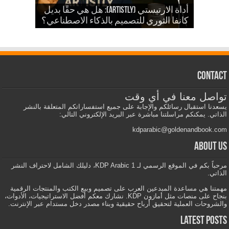
للذكاء الاصطناعي في تصميمات KDP
أداة الارتيستي (Artistly): هل هي حقًا بديل
والمزيد
الذكاء الاصطناعي في الكي دي بي
كانفا الثوري للتصميم بالذكاء الاصطناعي؟
Contact
تواصل معنا في أي وقت
يسعدنا استقبال رسائلكم والإجابة على جميع استفساراتكم المتعلقة بالنشر
الذاتي. يمكنكم مراسلتنا مباشرة عبر البريد الإلكتروني التالي:
kdparabic@goldenandbook.com
About us
مرحباً بكم في الموقع الرسمي لـ KDP Arabic 1، دليلك الشامل لاحتراف النشر
الذاتي.
مهمتنا هي مساعدة المبدعين العرب على تصميم وبيع الكتب والمنتجات الرقمية
بنجاح على منصات مثل أمازون KDP. نشارك معكم أفضل الاستراتيجيات، الأدوات،
والشروحات العملية لتحقيق أرباح حقيقية وبناء مصدر دخل مستدام عبر الإنترنت.
Latest Posts