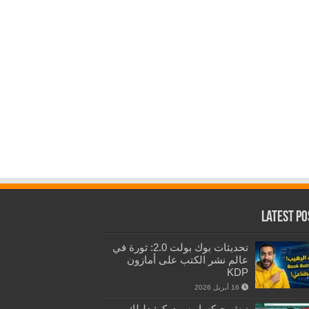
Latest Po
تحديثات بوك بولت 2.0: ثورة في
عالم نشر الكتب على أمازون
KDP
16 أبريل 2026
نيش جيكساو سودوكو: دليلك