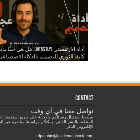
شرح أداة ارتيستلي 4: دليلك الشامل
للذكاء الاصطناعي في تصميمات KDP
أداة الارتيستي (Artistly): هل هي حقًا ب
والمزيد
الذكاء الاصطناعي في الكي دي بي
كانفا الثوري للتصميم بالذكاء الاصطناع
Contact
تواصل معنا في أي وقت
يسعدنا استقبال رسائلكم والإجابة على جميع استفسارات
المتعلقة بالنشر الذاتي. يمكنكم مراسلتنا مباشرة عبر الب
الإلكتروني التالي:
kdparabic@goldenandbook.com