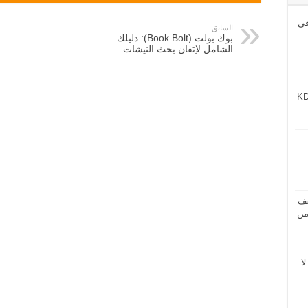
 ثورة في
السابق
بوك بولت (Book Bolt): دليلك
الشامل لإتقان بحث النيشات
شف
من
ا