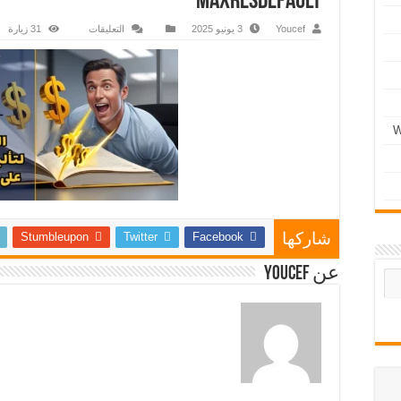
maxresdefault
Youcef
3 يونيو 2025
التعليقات
31 زيارة
Stumbleupon
Twitter
Facebook
شاركها
عن Youcef