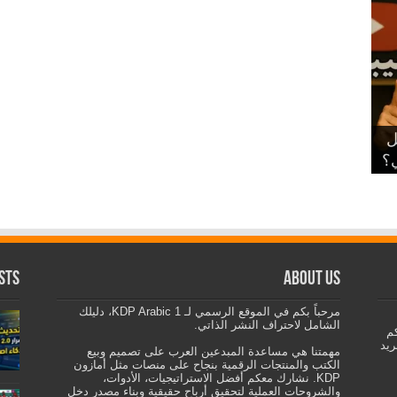
ديل
ي؟
sts
About us
مرحباً بكم في الموقع الرسمي لـ KDP Arabic 1، دليلك
الشامل لاحتراف النشر الذاتي.
كم
ريد
مهمتنا هي مساعدة المبدعين العرب على تصميم وبيع
الكتب والمنتجات الرقمية بنجاح على منصات مثل أمازون
KDP. نشارك معكم أفضل الاستراتيجيات، الأدوات،
والشروحات العملية لتحقيق أرباح حقيقية وبناء مصدر دخل