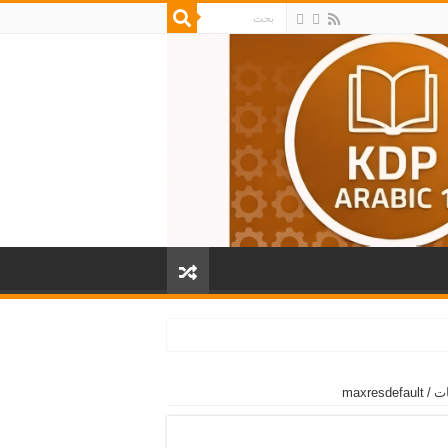
maxresdefault
/