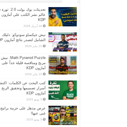
تحديثات بوك بولت 2.0:
عالم نشر الكتب على أمازون
KDP
16 أبريل 2026
نيش جيكساو سودوكو: دليلك
الشامل لتصدر نتائج أمازون KDP
15 يناير 2026
Math Pyramid Puzzle: نيش
مربح ومنافسة قليلة جداً على
أمازون KDP
15 يناير 2026
كتب البحث عن الكلمات: اكت
أسرار تصميمها وتحقيق الربح 
أمازون KDP
3 يونيو 2025
عرض مذهل على حزمة برامج ل
غنى عنها!
3 يونيو 2025