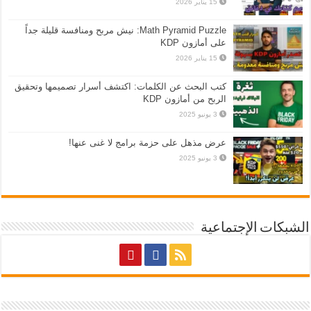
15 يناير 2026
Math Pyramid Puzzle: نيش مربح ومنافسة قليلة جداً
على أمازون KDP
15 يناير 2026
كتب البحث عن الكلمات: اكتشف أسرار تصميمها وتحقيق
الربح من أمازون KDP
3 يونيو 2025
عرض مذهل على حزمة برامج لا غنى عنها!
3 يونيو 2025
الشبكات الإجتماعية