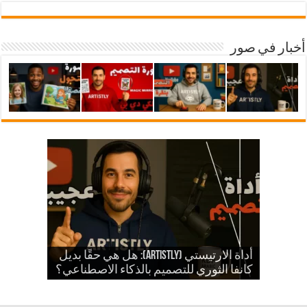
أخبار في صور
شرح أداة ارتيستلي 4: دليلك الشامل
للذكاء الاصطناعي في تصميمات KDP
أداة الارتيستي (Artistly): هل هي حقًا بديل
والمزيد
الذكاء الاصطناعي في الكي دي بي
كانفا الثوري للتصميم بالذكاء الاصطناعي؟