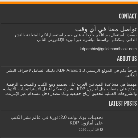
Contact
تواصل معنا في أي وقت
يسعدنا استقبال رسائلكم والإجابة على جميع استفساراتكم المتعلقة بالنشر
الذاتي. يمكنكم مراسلتنا مباشرة عبر البريد الإلكتروني التالي:
kdparabic@goldenandbook.com
About us
مرحباً بكم في الموقع الرسمي لـ KDP Arabic 1، دليلك الشامل لاحتراف النشر
الذاتي.
مهمتنا هي مساعدة المبدعين العرب على تصميم وبيع الكتب والمنتجات الرقمية
بنجاح على منصات مثل أمازون KDP. نشارك معكم أفضل الاستراتيجيات، الأدوات،
والشروحات العملية لتحقيق أرباح حقيقية وبناء مصدر دخل مستدام عبر الإنترنت.
Latest Posts
تحديثات بوك بولت 2.0: ثورة في عالم نشر الكتب
على أمازون KDP
16 أبريل 2026