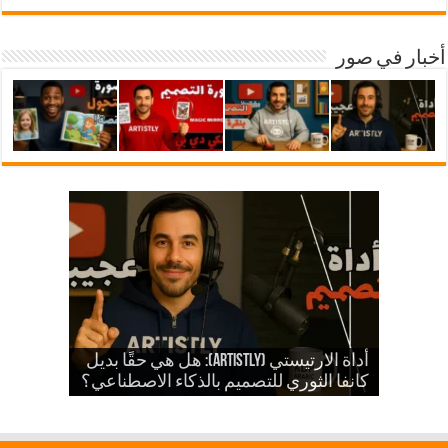
أخبار في صور
شرح أداة ارتيستلي 4: دليلك الشامل
للذكاء الاصطناعي في تصميمات KDP
أداة الارتيستي (Artistly): هل هي حقًا بديل
والمزيد
الذكاء الاصطناعي في الكي دي بي
كانفا الثوري للتصميم بالذكاء الاصطناعي؟