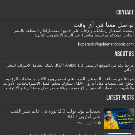
Contact
تواصل معنا في أي وقت
يسعدنا استقبال رسائلكم والإجابة على جميع استفساراتكم المتعلقة بالنشر
الذاتي. يمكنكم مراسلتنا مباشرة عبر البريد الإلكتروني التالي:
kdparabic@goldenandbook.com
About us
مرحباً بكم في الموقع الرسمي لـ KDP Arabic 1، دليلك الشامل لاحتراف النشر
الذاتي.
مهمتنا هي مساعدة المبدعين العرب على تصميم وبيع الكتب والمنتجات الرقمية
بنجاح على منصات مثل أمازون KDP. نشارك معكم أفضل الاستراتيجيات، الأدوات،
والشروحات العملية لتحقيق أرباح حقيقية وبناء مصدر دخل مستدام عبر الإنترنت.
Latest Posts
تحديثات بوك بولت 2.0: ثورة في عالم نشر الكتب
على أمازون KDP
16 أبريل 2026