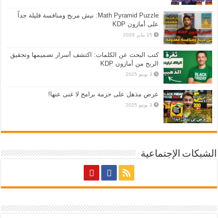
Math Pyramid Puzzle: نيش مربح ومنافسة قليلة جداً
على أمازون KDP
15 يناير 2026
كتب البحث عن الكلمات: اكتشف أسرار تصميمها وتحقيق
الربح من أمازون KDP
3 يونيو 2025
عرض مذهل على حزمة برامج لا غنى عنها!
3 يونيو 2025
الشبكات الإجتماعية