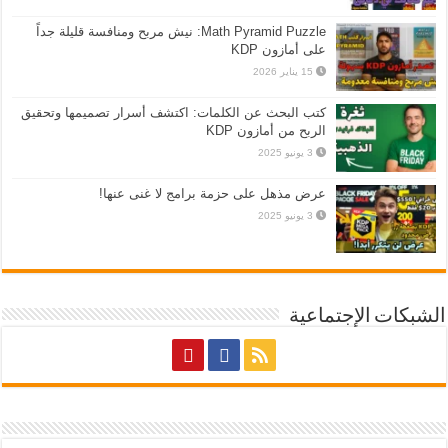
Math Pyramid Puzzle: نيش مربح ومنافسة قليلة جداً
على أمازون KDP
15 يناير 2026
كتب البحث عن الكلمات: اكتشف أسرار تصميمها وتحقيق
الربح من أمازون KDP
3 يونيو 2025
عرض مذهل على حزمة برامج لا غنى عنها!
3 يونيو 2025
الشبكات الإجتماعية