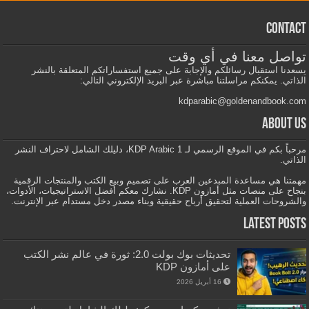
Contact
تواصل معنا في أي وقت
يسعدنا استقبال رسائلكم والإجابة على جميع استفساراتكم المتعلقة بالنشر
الذاتي. يمكنكم مراسلتنا مباشرة عبر البريد الإلكتروني التالي:
kdparabic@goldenandbook.com
About us
مرحباً بكم في الموقع الرسمي لـ KDP Arabic 1، دليلك الشامل لاحتراف النشر
الذاتي.
مهمتنا هي مساعدة المبدعين العرب على تصميم وبيع الكتب والمنتجات الرقمية
بنجاح على منصات مثل أمازون KDP. نشارك معكم أفضل الاستراتيجيات، الأدوات،
والشروحات العملية لتحقيق أرباح حقيقية وبناء مصدر دخل مستدام عبر الإنترنت.
Latest Posts
تحديثات بوك بولت 2.0: ثورة في عالم نشر الكتب
على أمازون KDP
16 أبريل 2026