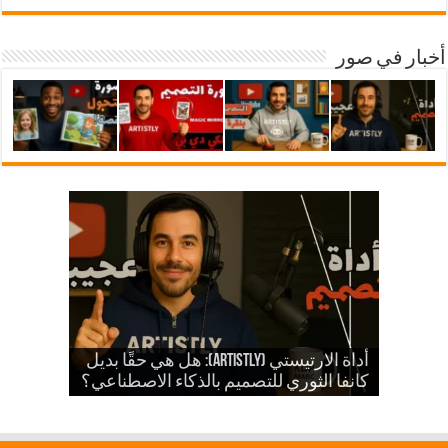
أخبار في صور
شرح أداة ارتيستلي 4: دليلك الشامل
للذكاء الاصطناعي في تصميمات KDP
أداة الارتيستي (Artistly): هل هي حقًا بديل
والمزيد
الذكاء الاصطناعي في الكي دي بي
كانفا الثوري للتصميم بالذكاء الاصطناعي؟