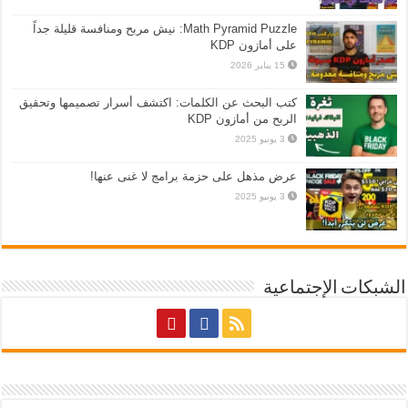
Math Pyramid Puzzle: نيش مربح ومنافسة قليلة جداً
على أمازون KDP
15 يناير 2026
كتب البحث عن الكلمات: اكتشف أسرار تصميمها وتحقيق
الربح من أمازون KDP
3 يونيو 2025
عرض مذهل على حزمة برامج لا غنى عنها!
3 يونيو 2025
الشبكات الإجتماعية