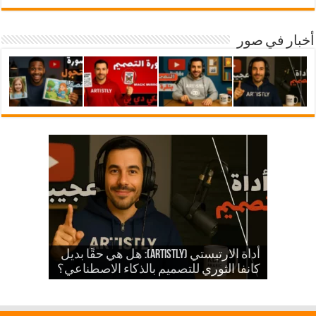
أخبار في صور
شرح أداة ارتيستلي 4: دليلك الشامل
للذكاء الاصطناعي في تصميمات KDP
أداة الارتيستي (Artistly): هل هي حقًا بديل
والمزيد
الذكاء الاصطناعي في الكي دي بي
كانفا الثوري للتصميم بالذكاء الاصطناعي؟