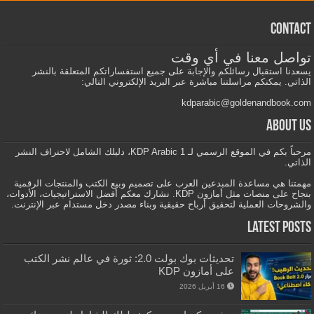
Contact
تواصل معنا في أي وقت
يسعدنا استقبال رسائلكم والإجابة على جميع استفساراتكم المتعلقة بالنشر
الذاتي. يمكنكم مراسلتنا مباشرة عبر البريد الإلكتروني التالي:
kdparabic@goldenandbook.com
About us
مرحباً بكم في الموقع الرسمي لـ KDP Arabic 1، دليلك الشامل لاحتراف النشر
الذاتي.
مهمتنا هي مساعدة المبدعين العرب على تصميم وبيع الكتب والمنتجات الرقمية
بنجاح على منصات مثل أمازون KDP. نشارك معكم أفضل الاستراتيجيات، الأدوات،
والشروحات العملية لتحقيق أرباح حقيقية وبناء مصدر دخل مستدام عبر الإنترنت.
Latest Posts
تحديثات بوك بولت 2.0: ثورة في عالم نشر الكتب
على أمازون KDP
16 أبريل 2026