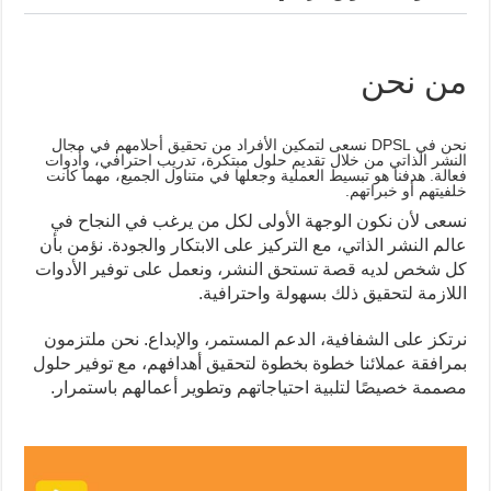
من نحن
نحن في DPSL نسعى لتمكين الأفراد من تحقيق أحلامهم في مجال
النشر الذاتي من خلال تقديم حلول مبتكرة، تدريب احترافي، وأدوات
فعالة. هدفنا هو تبسيط العملية وجعلها في متناول الجميع، مهما كانت
خلفيتهم أو خبراتهم.
نسعى لأن نكون الوجهة الأولى لكل من يرغب في النجاح في
عالم النشر الذاتي، مع التركيز على الابتكار والجودة. نؤمن بأن
كل شخص لديه قصة تستحق النشر، ونعمل على توفير الأدوات
اللازمة لتحقيق ذلك بسهولة واحترافية.
نرتكز على الشفافية، الدعم المستمر، والإبداع. نحن ملتزمون
بمرافقة عملائنا خطوة بخطوة لتحقيق أهدافهم، مع توفير حلول
مصممة خصيصًا لتلبية احتياجاتهم وتطوير أعمالهم باستمرار.