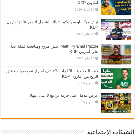
أمازون KDP
16 أبريل 2026
نيش جيكساو سودوكو: دليلك الشامل لتصدر نتائج أمازون
KDP
15 يناير 2026
Math Pyramid Puzzle: نيش مربح ومنافسة قليلة جداً
على أمازون KDP
15 يناير 2026
كتب البحث عن الكلمات: اكتشف أسرار تصميمها وتحقيق
الربح من أمازون KDP
3 يونيو 2025
عرض مذهل على حزمة برامج لا غنى عنها!
3 يونيو 2025
الشبكات الإجتماعية