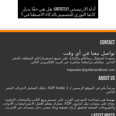
شرح أداة ارتيستلي 4: دليلك الشامل
للذكاء الاصطناعي في تصميمات KDP
أداة الارتيستي (Artistly): هل هي حقًا بديل
والمزيد
الذكاء الاصطناعي في الكي دي بي
كانفا الثوري للتصميم بالذكاء الاصطناعي؟
Contact
تواصل معنا في أي وقت
يسعدنا استقبال رسائلكم والإجابة على جميع استفساراتكم المتعلقة بالنشر
الذاتي. يمكنكم مراسلتنا مباشرة عبر البريد الإلكتروني التالي:
kdparabic@goldenandbook.com
About us
مرحباً بكم في الموقع الرسمي لـ KDP Arabic 1، دليلك الشامل لاحتراف النشر
الذاتي.
مهمتنا هي مساعدة المبدعين العرب على تصميم وبيع الكتب والمنتجات الرقمية
بنجاح على منصات مثل أمازون KDP. نشارك معكم أفضل الاستراتيجيات، الأدوات،
والشروحات العملية لتحقيق أرباح حقيقية وبناء مصدر دخل مستدام عبر الإنترنت.