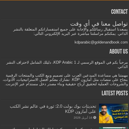
Contact
تواصل معنا في أي وقت
يسعدنا استقبال رسائلكم والإجابة على جميع استفساراتكم المتعلقة بالنشر
الذاتي. يمكنكم مراسلتنا مباشرة عبر البريد الإلكتروني التالي:
kdparabic@goldenandbook.com
About us
مرحباً بكم في الموقع الرسمي لـ KDP Arabic 1، دليلك الشامل لاحتراف النشر
الذاتي.
مهمتنا هي مساعدة المبدعين العرب على تصميم وبيع الكتب والمنتجات الرقمية
بنجاح على منصات مثل أمازون KDP. نشارك معكم أفضل الاستراتيجيات، الأدوات،
والشروحات العملية لتحقيق أرباح حقيقية وبناء مصدر دخل مستدام عبر الإنترنت.
Latest Posts
تحديثات بوك بولت 2.0: ثورة في عالم نشر الكتب
على أمازون KDP
16 أبريل 2026