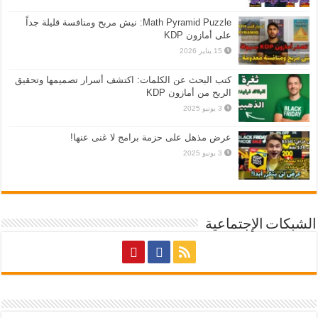
Math Pyramid Puzzle: نيش مربح ومنافسة قليلة جداً
على أمازون KDP
15 يناير 2026
كتب البحث عن الكلمات: اكتشف أسرار تصميمها وتحقيق
الربح من أمازون KDP
3 يونيو 2025
عرض مذهل على حزمة برامج لا غنى عنها!
3 يونيو 2025
الشبكات الإجتماعية