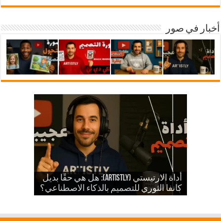
أخبار في صور
شرح أداة ارتيستلي 4: دليلك الشامل
للذكاء الاصطناعي في تصميمات KDP
أداة الارتيستي (Artistly): هل هي حقًا بديل
والمزيد
الذكاء الاصطناعي في الكي دي بي
كانفا الثوري للتصميم بالذكاء الاصطناعي؟