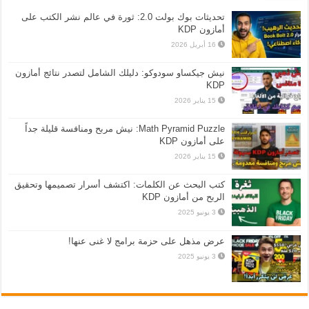
تحديثات بوك بولت 2.0: ثورة في عالم نشر الكتب على
أمازون KDP
16 أبريل 2026
نيش جيكساو سودوكو: دليلك الشامل لتصدر نتائج أمازون
KDP
15 يناير 2026
Math Pyramid Puzzle: نيش مربح ومنافسة قليلة جداً
على أمازون KDP
15 يناير 2026
كتب البحث عن الكلمات: اكتشف أسرار تصميمها وتحقيق
الربح من أمازون KDP
3 يونيو 2025
عرض مذهل على حزمة برامج لا غنى عنها!
3 يونيو 2025