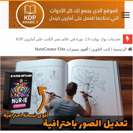
تحديثات بوك بولت 2.0: ثورة في عالم نشر الكتب على أمازون KDP
نيش جيكساو سودوكو: دليلك الشامل لتصدر نتائج أمازون KDP
الرئيسية
/
كتب التلوين
/
أقوى مميزات NurieCreator Elite