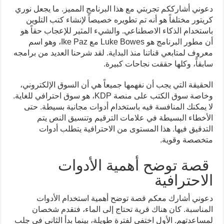
دعوني أشارككم تجربتي مع هذا البرنامج المميز. ما يجعل نوري
كريتور مختلفاً هو أنه تم تطويره خصيصاً لإنشاء كتب التلوين
باستخدام الذكاء الاصطناعي. والشيء المثير للإعجاب حقاً هو
أن مطور البرنامج هو Luke Bowes مع Ike Paz، وهو اسم
معروف لمتابعي قناتنا منذ البداية. لقد شرحنا العديد من برامجه
سابقاً، وكلها حققت نجاحات كبيرة.
الحقيقة التي يجب أن نفهمها جميعاً هي أن السوق الإلكتروني،
وخاصة سوق الكتب على منصة KDP، هو سوق احترافي للغاية.
لا يمكنك المنافسة فيه باستخدام أدوات مجانية بسيطة. حتى
الأخطاء البسيطة في علامات الترقيم وتنسيق النص يتم
التدقيق فيها. هذا المستوى من الاحترافية يتطلب أدوات
متخصصة وقوية.
قصة توضح أهمية الأدوات
الاحترافية
دعوني أشارك معكم قصة توضح أهمية استخدام الأدوات
المناسبة. كان هناك قرية تحتاج إلى الماء، فتقدم شخصان
لمساعدتهم. الأول اختفى لفترة طويلة، بينما بدأ الثاني في جلب