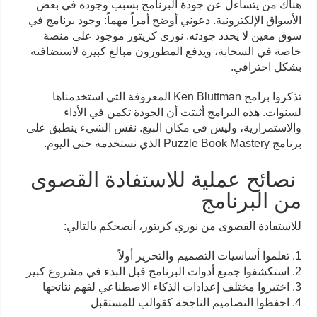
هناك من يتساءل عن جودة البرنامج بسبب وجوده في بعض
الأسواق الإلكترونية. دعوني أوضح أمراً مهماً: وجود برنامج في
سوق معين لا يحدد جودته. نوري كريتور موجود على منصة
خاصة في السحابة، ويدفع المطورون مبالغ كبيرة لاستضافته
بشكل احترافي.
تذكروا برامج Ken Bluttman المعروفة التي استخدمناها
لسنوات. هذه البرامج أثبتت أن الجودة تكمن في الأداء
والاستمرارية، وليس في مكان البيع. نفس الشيء ينطبق على
برنامج Puzzle Book Mastery الذي نستخدمه حتى اليوم.
نصائح عملية للاستفادة القصوى
من البرنامج
للاستفادة القصوى من نوري كريتور، أنصحكم بالتالي:
1. تعلموا أساسيات التصميم والتحرير أولاً
2. استكشفوا جميع أدوات البرنامج قبل البدء في مشروع كبير
3. اختبروا مختلف إعدادات الذكاء الاصطناعي لفهم نتائجها
4. احفظوا التصاميم الناجحة كقوالب للمستقبل