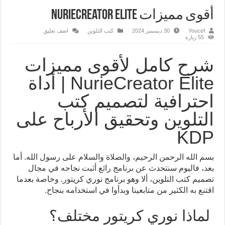
أقوى مميزات NurieCreator Elite
Youcef
30 ديسمبر 2024
كتب التلوين
اضف تعليق
55 زيارة
شرح كامل لأقوى مميزات
NurieCreator Elite | أداة
احترافية لتصميم كتب
التلوين وتحقيق الأرباح على
KDP
بسم الله الرحمن الرحيم، والصلاة والسلام على رسول الله. أما
بعد، فاليوم سنتحدث عن برنامج رائع أثبت نجاحه في مجال
تصميم كتب التلوين، ألا وهو برنامج نوري كريتور. وخاصة بعدما
اقتنع به الكثير من متابعينا وبدأوا في استخدامه بنجاح.
لماذا نوري كريتور مختلف؟