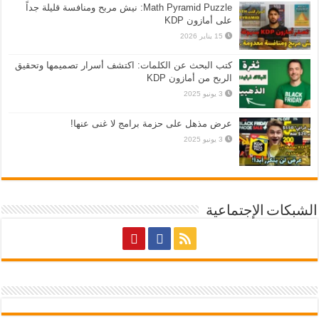
Math Pyramid Puzzle: نيش مربح ومنافسة قليلة جداً
على أمازون KDP
15 يناير 2026
كتب البحث عن الكلمات: اكتشف أسرار تصميمها وتحقيق
الربح من أمازون KDP
3 يونيو 2025
عرض مذهل على حزمة برامج لا غنى عنها!
3 يونيو 2025
الشبكات الإجتماعية