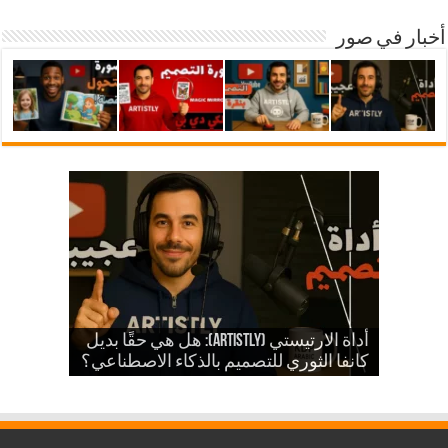
أخبار في صور
شرح أداة ارتيستلي 4: دليلك الشامل
للذكاء الاصطناعي في تصميمات KDP
أداة الارتيستي (Artistly): هل هي حقًا بديل
والمزيد
الذكاء الاصطناعي في الكي دي بي
كانفا الثوري للتصميم بالذكاء الاصطناعي؟