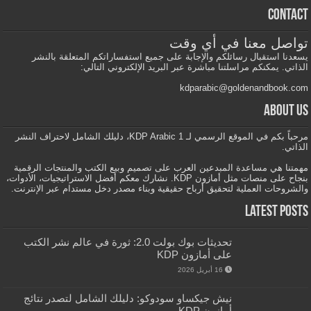
Contact
تواصل معنا في أي وقت
يسعدنا استقبال رسائلكم والإجابة على جميع استفساراتكم المتعلقة بالنشر
الذاتي. يمكنكم مراسلتنا مباشرة عبر البريد الإلكتروني التالي:
kdparabic@goldenandbook.com
About us
مرحباً بكم في الموقع الرسمي لـ KDP Arabic 1، دليلك الشامل لاحتراف النشر
الذاتي.
مهمتنا هي مساعدة المبدعين العرب على تصميم وبيع الكتب والمنتجات الرقمية
بنجاح على منصات مثل أمازون KDP. نشارك معكم أفضل الاستراتيجيات، الأدوات،
والشروحات العملية لتحقيق أرباح حقيقية وبناء مصدر دخل مستدام عبر الإنترنت.
Latest Posts
تحديثات بوك بولت 2.0: ثورة في عالم نشر الكتب
على أمازون KDP
16 أبريل 2026
نيش جيكساو سودوكو: دليلك الشامل لتصدر نتائج
أمازون KDP