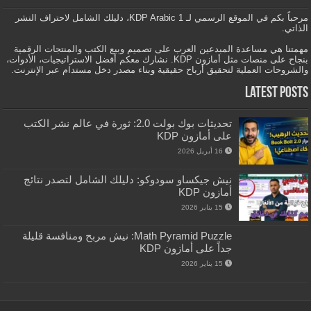
مرحباً بكم في الموقع الرسمي لـ KDP Arabic 1، دليلك الشامل لاحتراف النشر
الذاتي.
مهمتنا هي مساعدة المبدعين العرب على تصميم وبيع الكتب والمنتجات الرقمية
بنجاح على منصات مثل أمازون KDP. نشارك معكم أفضل الاستراتيجيات، الأدوات،
والشروحات العملية لتحقيق أرباح حقيقية وبناء مصدر دخل مستدام عبر الإنترنت.
Latest Posts
تحديثات بوك بولت 2.0: ثورة في عالم نشر الكتب
على أمازون KDP
16 أبريل 2026
نيش جيكساو سودوكو: دليلك الشامل لتصدر نتائج
أمازون KDP
15 يناير 2026
Math Pyramid Puzzle: نيش مربح ومنافسة قليلة
جداً على أمازون KDP
15 يناير 2026