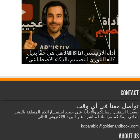
شرح أداة ارتيستلي 4: دليلك الشامل
للذكاء الاصطناعي في تصميمات KDP
أداة الارتيستي (Artistly): هل هي حقًا بديل
والمزيد
الذكاء الاصطناعي في الكي دي بي
كانفا الثوري للتصميم بالذكاء الاصطناعي؟
Contact
تواصل معنا في أي وقت
يسعدنا استقبال رسائلكم والإجابة على جميع استفساراتكم المتعلقة بالنشر
الذاتي. يمكنكم مراسلتنا مباشرة عبر البريد الإلكتروني التالي:
kdparabic@goldenandbook.com
About us