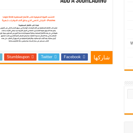
Add a subheading
Stumbleupon
Twitter
Facebook
شاركها