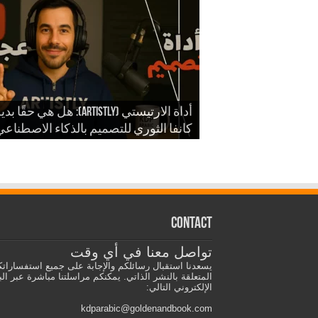
شرح أداة ارتيستلي 4: دليلك الشامل
للذكاء الاصطناعي في تصميمات KDP
أداة الارتيستي (Artistly): هل هي حقًا ب
والمزيد
الذكاء الاصطناعي في الكي دي بي
كانفا الثوري للتصميم بالذكاء الاصطناع
Contact
تواصل معنا في أي وقت
يسعدنا استقبال رسائلكم والإجابة على جميع استفسارات
المتعلقة بالنشر الذاتي. يمكنكم مراسلتنا مباشرة عبر الب
الإلكتروني التالي:
kdparabic@goldenandbook.com