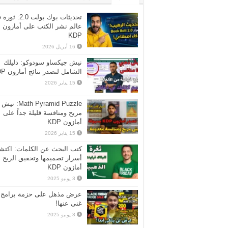
تحديثات بوك بولت 2.0:
عالم نشر الكتب على أمازون
KDP
16 أبريل 2026
نيش جيكساو سودوكو: دليلك
الشامل لتصدر نتائج أمازون KDP
15 يناير 2026
Math Pyramid Puzzle: نيش
مربح ومنافسة قليلة جداً على
أمازون KDP
15 يناير 2026
كتب البحث عن الكلمات: اكت
أسرار تصميمها وتحقيق الربح 
أمازون KDP
3 يونيو 2025
عرض مذهل على حزمة برامج ل
غنى عنها!
3 يونيو 2025