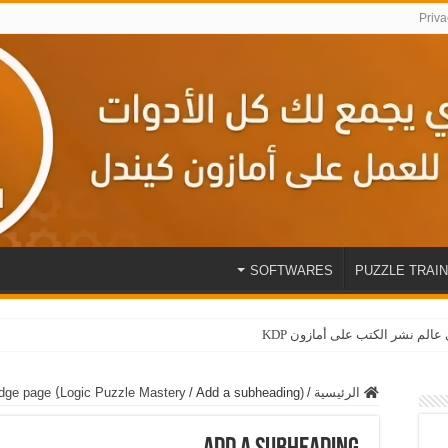
Priva
SOFTWARES
PUZZLE TRAIN
الرئيسية
/
(Bridge page (ِLogic Puzzle Mastery
Add a subheading
/