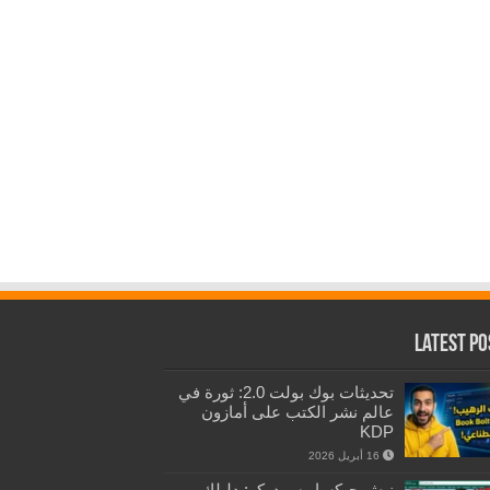
Latest Po
تحديثات بوك بولت 2.0: ثورة في
عالم نشر الكتب على أمازون
KDP
16 أبريل 2026
نيش جيكساو سودوكو: دليلك