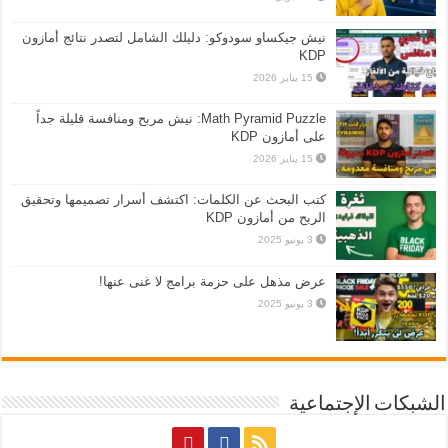
نيش جيكساو سودوكو: دليلك الشامل لتصدر نتائج أمازون
KDP
15 يناير 2026
Math Pyramid Puzzle: نيش مربح ومنافسة قليلة جداً
على أمازون KDP
15 يناير 2026
كتب البحث عن الكلمات: اكتشف أسرار تصميمها وتحقيق
الربح من أمازون KDP
3 يونيو 2025
عرض مذهل على حزمة برامج لا غنى عنها!
3 يونيو 2025
الشبكات الإجتماعية