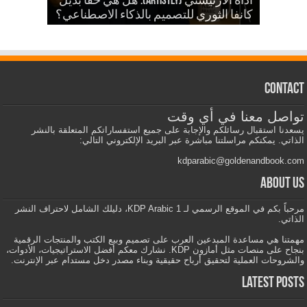
للذكاء الاصطناعي في تصميمات KDP
أداة الارتيستي (Artistly): هل هي حقًا بديل
والمزيد
الذكاء الاصطناعي في الكي دي بي
كانفا الثوري للتصميم بالذكاء الاصطناعي؟
Contact
تواصل معنا في أي وقت
يسعدنا استقبال رسائلكم والإجابة على جميع استفساراتكم المتعلقة بالنشر
الذاتي. يمكنكم مراسلتنا مباشرة عبر البريد الإلكتروني التالي:
kdparabic@goldenandbook.com
About us
مرحباً بكم في الموقع الرسمي لـ KDP Arabic 1، دليلك الشامل لاحتراف النشر
الذاتي.
مهمتنا هي مساعدة المبدعين العرب على تصميم وبيع الكتب والمنتجات الرقمية
بنجاح على منصات مثل أمازون KDP. نشارك معكم أفضل الاستراتيجيات، الأدوات،
والشروحات العملية لتحقيق أرباح حقيقية وبناء مصدر دخل مستدام عبر الإنترنت.
Latest Posts