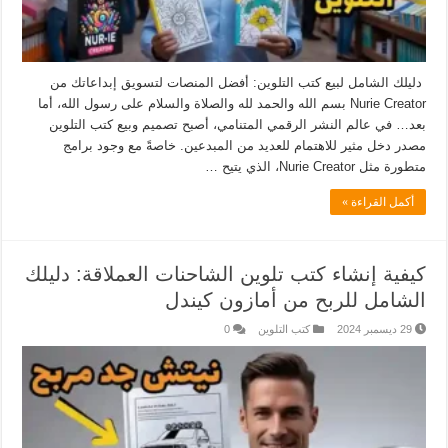
دليلك الشامل لبيع كتب التلوين: أفضل المنصات لتسويق إبداعاتك من
Nurie Creator بسم الله والحمد لله والصلاة والسلام على رسول الله، أما
بعد… في عالم النشر الرقمي المتنامي، أصبح تصميم وبيع كتب التلوين
مصدر دخل مثير للاهتمام للعديد من المبدعين. خاصةً مع وجود برامج
متطورة مثل Nurie Creator، الذي يتيح …
أكمل القراءة »
كيفية إنشاء كتب تلوين الشاحنات العملاقة: دليلك
الشامل للربح من أمازون كيندل
29 ديسمبر 2024
كتب التلوين
0