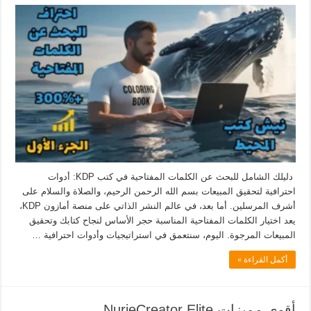
دليلك الشامل للبحث عن الكلمات المفتاحية في كتب KDP: أدوات
احترافية لتحقيق المبيعات بسم الله الرحمن الرحيم، والصلاة والسلام على
أشرف المرسلين. أما بعد، في عالم النشر الذاتي على منصة أمازون KDP،
يعد اختيار الكلمات المفتاحية المناسبة حجر الأساس لنجاح كتابك وتحقيق
المبيعات المرجوة. اليوم، سنتعمق في استراتيجيات وأدوات احترافية …
أكمل القراءة »
أقوى مميزات NurieCreator Elite