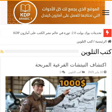
تحديثات بوك بولت 2.0: ثورة في عالم نشر الكتب على أمازون KDP
نيش جيكساو سودوكو: دليلك الشامل لتصدر نتائج أمازون KDP
الرئيسية
/
كتب التلوين
كتب التلوين
اكتشاف النيتشات الفرعية المربحة
10 يناير 2025
كتب التلوين
0