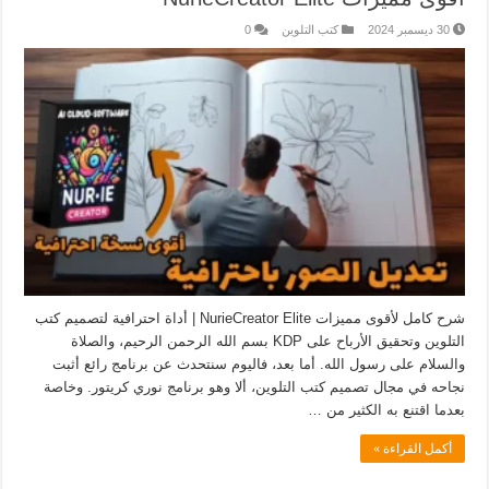
30 ديسمبر 2024
كتب التلوين
0
شرح كامل لأقوى مميزات NurieCreator Elite | أداة احترافية لتصميم كتب
التلوين وتحقيق الأرباح على KDP بسم الله الرحمن الرحيم، والصلاة
والسلام على رسول الله. أما بعد، فاليوم سنتحدث عن برنامج رائع أثبت
نجاحه في مجال تصميم كتب التلوين، ألا وهو برنامج نوري كريتور. وخاصة
بعدما اقتنع به الكثير من …
أكمل القراءة »