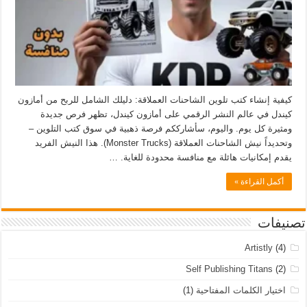
كيفية إنشاء كتب تلوين الشاحنات العملاقة: دليلك الشامل للربح من أمازون
كيندل في عالم النشر الرقمي على أمازون كيندل، تظهر فرص جديدة
ومثيرة كل يوم. واليوم، سأشارككم فرصة ذهبية في سوق كتب التلوين –
وتحديداً نيش الشاحنات العملاقة (Monster Trucks). هذا النيش الفريد
يقدم إمكانيات هائلة مع منافسة محدودة للغاية. …
أكمل القراءة »
تصنيفات
Artistly
(4)
Self Publishing Titans
(2)
اختيار الكلمات المفتاحية
(1)